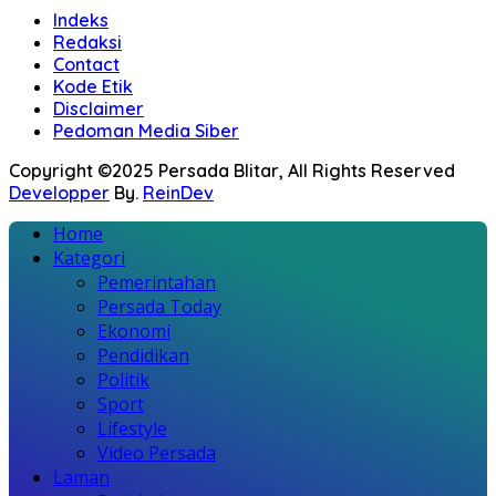
Indeks
Redaksi
Contact
Kode Etik
Disclaimer
Pedoman Media Siber
Copyright ©2025 Persada Blitar, All Rights Reserved
Developper
By.
ReinDev
Home
Kategori
Pemerintahan
Persada Today
Ekonomi
Pendidikan
Politik
Sport
Lifestyle
Video Persada
Laman