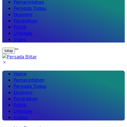
Pemerintahan
Persada Today
Ekonomi
Pendidikan
Politik
Lifestyle
Video
"
"
tutup
Home
Pemerintahan
Persada Today
Ekonomi
Pendidikan
Politik
Lifestyle
Indeks