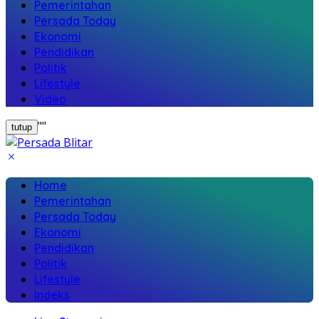
Pemerintahan
Persada Today
Ekonomi
Pendidikan
Politik
Lifestyle
Video
"
"
tutup
Home
Pemerintahan
Persada Today
Ekonomi
Pendidikan
Politik
Lifestyle
Indeks