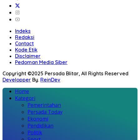
Indeks
Redaksi
Contact
Kode Etik
Disclaimer
Pedoman Media Siber
Copyright ©2025 Persada Blitar, All Rights Reserved
Developper
By.
ReinDev
Home
Kategori
Pemerintahan
Persada Today
Ekonomi
Pendidikan
Politik
Sport