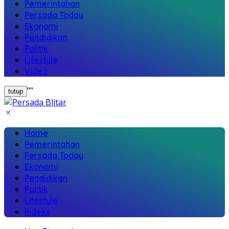
Pemerintahan
Persada Today
Ekonomi
Pendidikan
Politik
Lifestyle
Video
"
"
tutup
Home
Pemerintahan
Persada Today
Ekonomi
Pendidikan
Politik
Lifestyle
Indeks