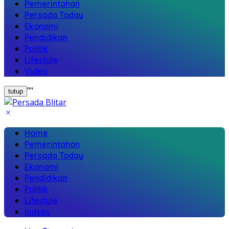
Pemerintahan
Persada Today
Ekonomi
Pendidikan
Politik
Lifestyle
Video
"
"
tutup
Home
Pemerintahan
Persada Today
Ekonomi
Pendidikan
Politik
Lifestyle
Indeks