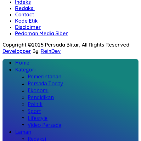
Indeks
Redaksi
Contact
Kode Etik
Disclaimer
Pedoman Media Siber
Copyright ©2025 Persada Blitar, All Rights Reserved
Developper
By.
ReinDev
Home
Kategori
Pemerintahan
Persada Today
Ekonomi
Pendidikan
Politik
Sport
Lifestyle
Video Persada
Laman
Redaksi