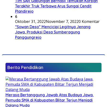
Tim SAR Gabungan Berhasil Temukan Korban
Terakhir Truk Terbawa Arus Sungai Cendit
Plandirejo
6
Oktober 31, 2022
November 7, 2022
0 Komentar
“Sowan Deso” Mencicipi Legitnya Jenang
Jawa, Produksi Desa Sumberagung
Panggungrejo
Berita Pendidikan
Merasa Bertanggung Jawab Atas Budaya Jawa,
Pemuda SMA di Kabupaten Blitar Terjun Menjadi
Dalang Muda