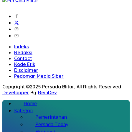
Indeks
Redaksi
Contact
Kode Etik
Disclaimer
Pedoman Media Siber
Copyright ©2025 Persada Blitar, All Rights Reserved
Developper
By.
ReinDev
Home
Kategori
Pemerintahan
Persada Today
Ekonomi