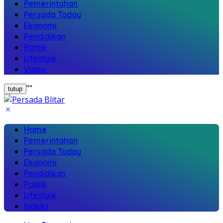
Pemerintahan
Persada Today
Ekonomi
Pendidikan
Politik
Lifestyle
Video
"
"
tutup
Home
Pemerintahan
Persada Today
Ekonomi
Pendidikan
Politik
Lifestyle
Indeks