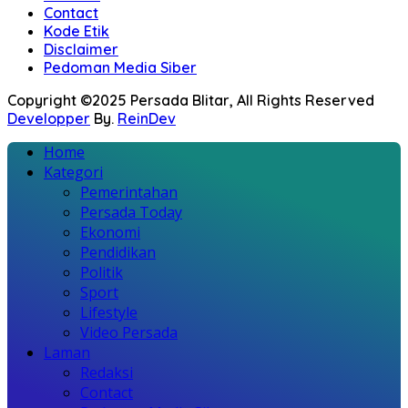
Contact
Kode Etik
Disclaimer
Pedoman Media Siber
Copyright ©2025 Persada Blitar, All Rights Reserved
Developper
By.
ReinDev
Home
Kategori
Pemerintahan
Persada Today
Ekonomi
Pendidikan
Politik
Sport
Lifestyle
Video Persada
Laman
Redaksi
Contact