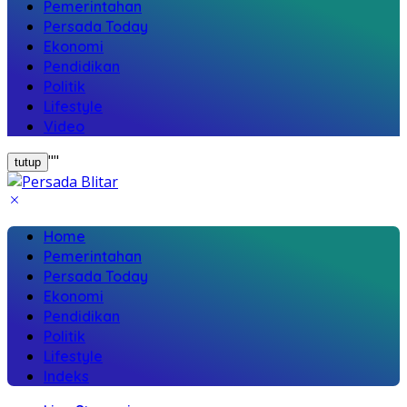
Pemerintahan
Persada Today
Ekonomi
Pendidikan
Politik
Lifestyle
Video
"
"
tutup
Home
Pemerintahan
Persada Today
Ekonomi
Pendidikan
Politik
Lifestyle
Indeks