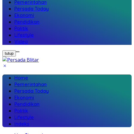
Pemerintahan
Persada Today
Ekonomi
Pendidikan
Politik
Lifestyle
Video
"
"
tutup
Home
Pemerintahan
Persada Today
Ekonomi
Pendidikan
Politik
Lifestyle
Indeks