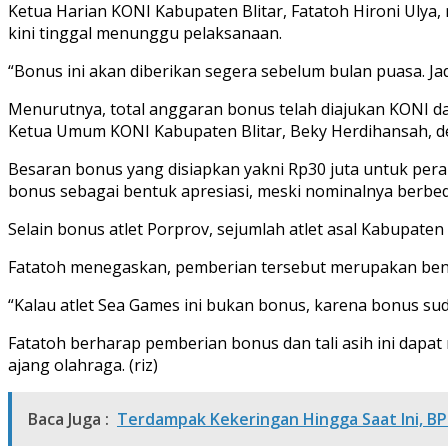
Ketua Harian KONI Kabupaten Blitar, Fatatoh Hironi Ulya
kini tinggal menunggu pelaksanaan.
“Bonus ini akan diberikan segera sebelum bulan puasa. Jad
Menurutnya, total anggaran bonus telah diajukan KONI da
Ketua Umum KONI Kabupaten Blitar, Beky Herdihansah, d
Besaran bonus yang disiapkan yakni Rp30 juta untuk pera
bonus sebagai bentuk apresiasi, meski nominalnya berbed
Selain bonus atlet Porprov, sejumlah atlet asal Kabupaten
Fatatoh menegaskan, pemberian tersebut merupakan bent
“Kalau atlet Sea Games ini bukan bonus, karena bonus sud
Fatatoh berharap pemberian bonus dan tali asih ini dapat
ajang olahraga. (riz)
Baca Juga :
Terdampak Kekeringan Hingga Saat Ini, BP