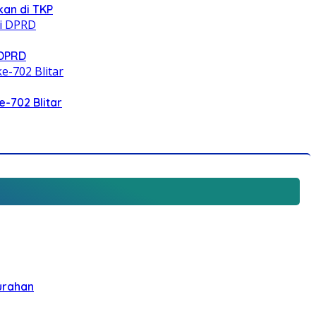
an di TKP
 DPRD
e-702 Blitar
urahan