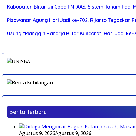
Kabupaten Blitar Uji Coba PM-AAS, Sistem Tanam Padi
Pisowanan Agung Hari Jadi ke-702, Rijanto Tegaskan
Usung “Manggih Raharja Blitar Kuncoro”, Hari Jadi ke
Berita Terbaru
Agustus 9, 2026
Agustus 9, 2026