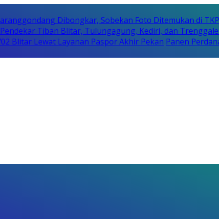
Karanggondang Dibongkar, Sobekan Foto Ditemukan di TK
Pendekar Tiban Blitar, Tulungagung, Kediri, dan Trenggale
 702 Blitar Lewat Layanan Paspor Akhir Pekan
Panen Perdan