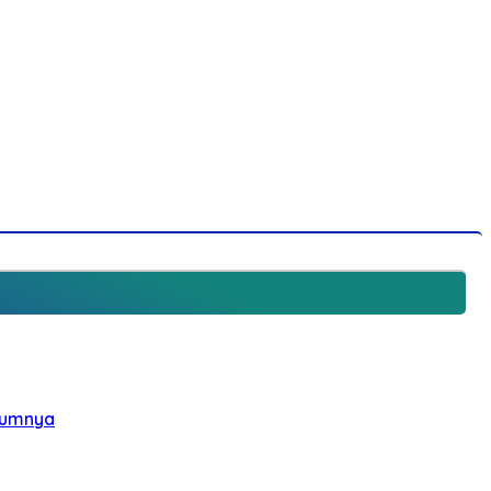
elumnya