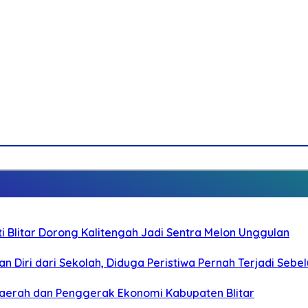
Blitar Dorong Kalitengah Jadi Sentra Melon Unggulan
n Diri dari Sekolah, Diduga Peristiwa Pernah Terjadi Seb
i Daerah dan Penggerak Ekonomi Kabupaten Blitar