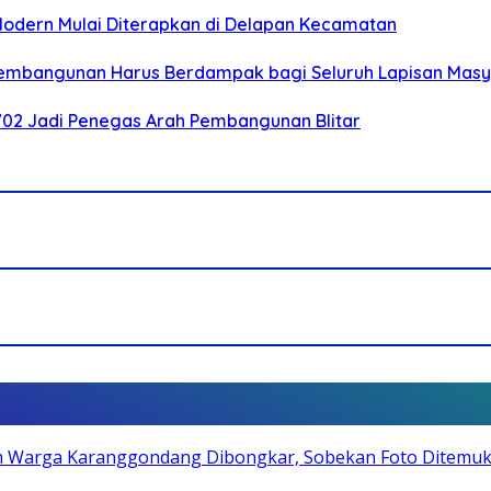
 Modern Mulai Diterapkan di Delapan Kecamatan
 Pembangunan Harus Berdampak bagi Seluruh Lapisan Mas
-702 Jadi Penegas Arah Pembangunan Blitar