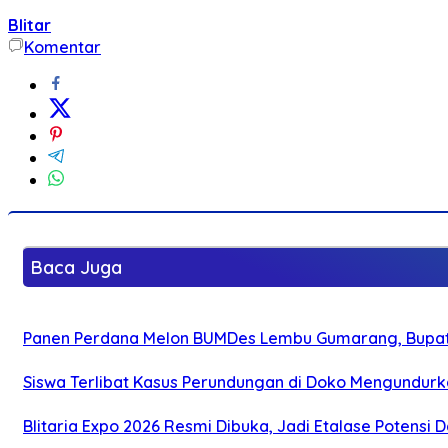
Blitar
Komentar
Baca Juga
Panen Perdana Melon BUMDes Lembu Gumarang, Bupati 
Siswa Terlibat Kasus Perundungan di Doko Mengundurka
Blitaria Expo 2026 Resmi Dibuka, Jadi Etalase Potens