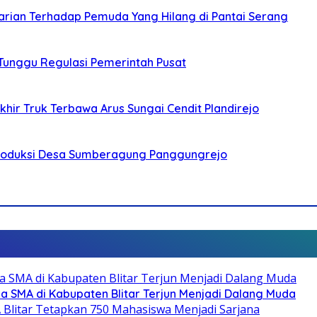
arian Terhadap Pemuda Yang Hilang di Pantai Serang
 Tunggu Regulasi Pemerintah Pusat
ir Truk Terbawa Arus Sungai Cendit Plandirejo
Produksi Desa Sumberagung Panggungrejo
SMA di Kabupaten Blitar Terjun Menjadi Dalang Muda