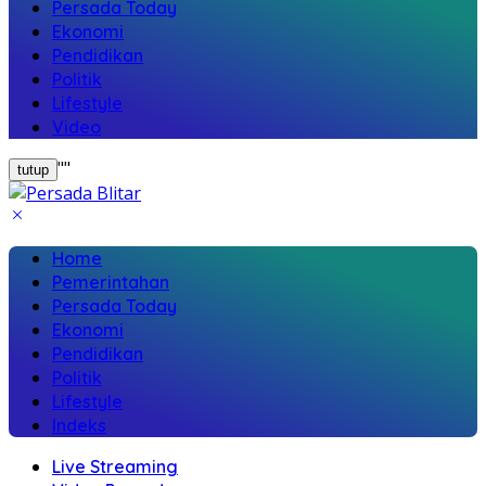
Persada Today
Ekonomi
Pendidikan
Politik
Lifestyle
Video
"
"
tutup
Home
Pemerintahan
Persada Today
Ekonomi
Pendidikan
Politik
Lifestyle
Indeks
Live Streaming