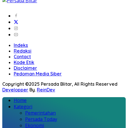
Indeks
Redaksi
Contact
Kode Etik
Disclaimer
Pedoman Media Siber
Copyright ©2025 Persada Blitar, All Rights Reserved
Developper
By.
ReinDev
Home
Kategori
Pemerintahan
Persada Today
Ekonomi