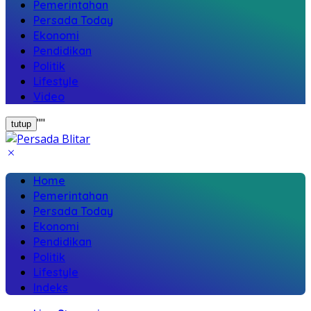
Pemerintahan
Persada Today
Ekonomi
Pendidikan
Politik
Lifestyle
Video
"
"
tutup
Home
Pemerintahan
Persada Today
Ekonomi
Pendidikan
Politik
Lifestyle
Indeks