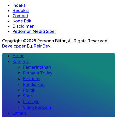
Indeks
Redaksi
Contact
Kode Etik
Disclaimer
Pedoman Media Siber
Copyright ©2025 Persada Blitar, All Rights Reserved
Developper
By.
ReinDev
Home
Kategori
Pemerintahan
Persada Today
Ekonomi
Pendidikan
Politik
Sport
Lifestyle
Video Persada
Laman