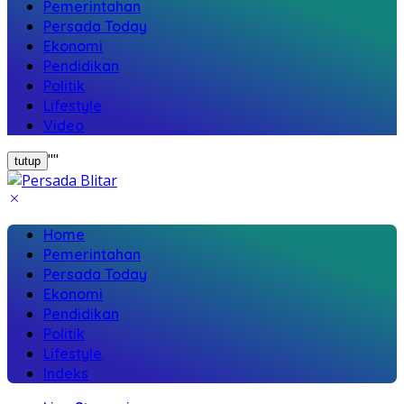
Pemerintahan
Persada Today
Ekonomi
Pendidikan
Politik
Lifestyle
Video
"
"
tutup
Home
Pemerintahan
Persada Today
Ekonomi
Pendidikan
Politik
Lifestyle
Indeks