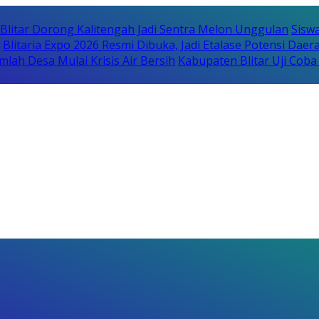
itar Dorong Kalitengah Jadi Sentra Melon Unggulan
Sisw
Blitaria Expo 2026 Resmi Dibuka, Jadi Etalase Potensi Da
lah Desa Mulai Krisis Air Bersih
Kabupaten Blitar Uji Cob