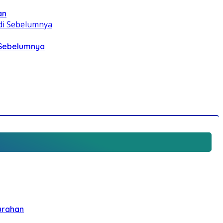
an
i Sebelumnya
urahan