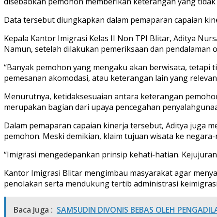
disebabkan pemohon memberikan keterangan yang tidak ses
Data tersebut diungkapkan dalam pemaparan capaian kinerj
Kepala Kantor Imigrasi Kelas II Non TPI Blitar, Aditya N
Namun, setelah dilakukan pemeriksaan dan pendalaman ol
“Banyak pemohon yang mengaku akan berwisata, tetapi t
pemesanan akomodasi, atau keterangan lain yang relevan,”
Menurutnya, ketidaksesuaian antara keterangan pemohon 
merupakan bagian dari upaya pencegahan penyalahgunaan
Dalam pemaparan capaian kinerja tersebut, Aditya juga 
pemohon. Meski demikian, klaim tujuan wisata ke negara-
“Imigrasi mengedepankan prinsip kehati-hatian. Kejujur
Kantor Imigrasi Blitar mengimbau masyarakat agar meny
penolakan serta mendukung tertib administrasi keimigrasia
Baca Juga :
SAMSUDIN DIVONIS BEBAS OLEH PENGADIL