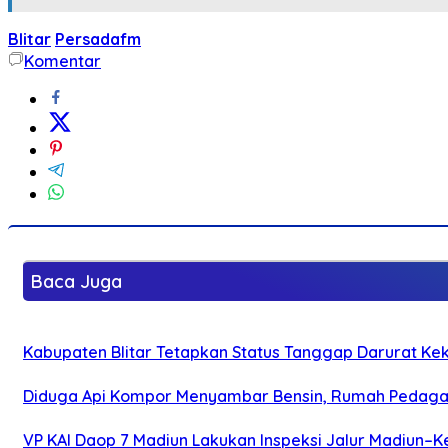
Blitar
Persadafm
Komentar
Baca Juga
Kabupaten Blitar Tetapkan Status Tanggap Darurat Keke
Diduga Api Kompor Menyambar Bensin, Rumah Pedagan
VP KAI Daop 7 Madiun Lakukan Inspeksi Jalur Madiun–Ke