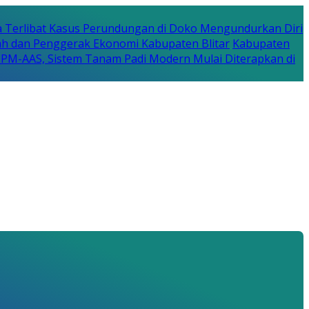
a Terlibat Kasus Perundungan di Doko Mengundurkan Diri
erah dan Penggerak Ekonomi Kabupaten Blitar
Kabupaten
a PM-AAS, Sistem Tanam Padi Modern Mulai Diterapkan di