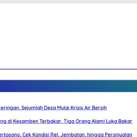
ringan, Sejumlah Desa Mulai Krisis Air Bersih
g di Kesamben Terbakar, Tiga Orang Alami Luka Bakar
rtosono, Cek Kondisi Rel, Jembatan, hingga Persinyalan