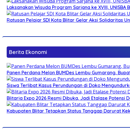
Laksanakan Wisuda Program Sarjana ke XVIII, UNISBA B
Ratusan Pelajar SDI Kota Blitar Gelar Aksi Solidaritas U
Berita Ekonomi
Panen Perdana Melon BUMDes Lembu Gumarang, Bupati 
Siswa Terlibat Kasus Perundungan di Doko Mengundurka
Blitaria Expo 2026 Resmi Dibuka, Jadi Etalase Potens
Kabupaten Blitar Tetapkan Status Tanggap Darurat Keke