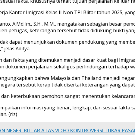
uai fakta, khususnya terkait tujuan perjalanan ke luar ne
a Kantor Imigrasi Kelas II Non TPI Blitar tahun 2025, yang
ursanto, A.Md.Im., S.H., M.M., mengatakan sebagian besar p
eh petugas, keterangan tersebut tidak didukung bukti ya
idak dapat menunjukkan dokumen pendukung yang membenar
 jelas Aditya.
dan fakta yang ditemukan menjadi dasar kuat bagi Imigra
 dokumen perjalanan sekaligus perlindungan terhadap wa
mengungkapkan bahwa Malaysia dan Thailand menjadi negar
negara tersebut kerap tidak disertai keterangan yang dap
an dan keterbukaan pemohon sangat menentukan kelancaran
ampaikan informasi yang benar, lengkap, dan sesuai fakt
n. (riz)
AN NEGERI BLITAR ATAS VIDEO KONTROVERSI TUKAR PAS