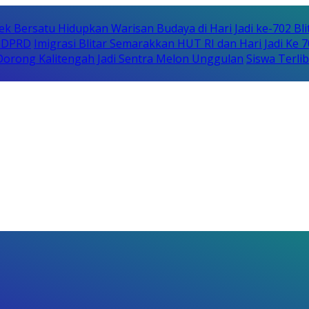
ek Bersatu Hidupkan Warisan Budaya di Hari Jadi ke-702 Bli
i DPRD
Imigrasi Blitar Semarakkan HUT RI dan Hari Jadi Ke 
orong Kalitengah Jadi Sentra Melon Unggulan
Siswa Terli