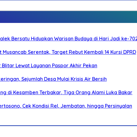
galek Bersatu Hidupkan Warisan Budaya di Hari Jadi ke-702
 Musancab Serentak, Target Rebut Kembali 14 Kursi DPRD
2 Blitar Lewat Layanan Paspor Akhir Pekan
ringan, Sejumlah Desa Mulai Krisis Air Bersih
g di Kesamben Terbakar, Tiga Orang Alami Luka Bakar
rtosono, Cek Kondisi Rel, Jembatan, hingga Persinyalan