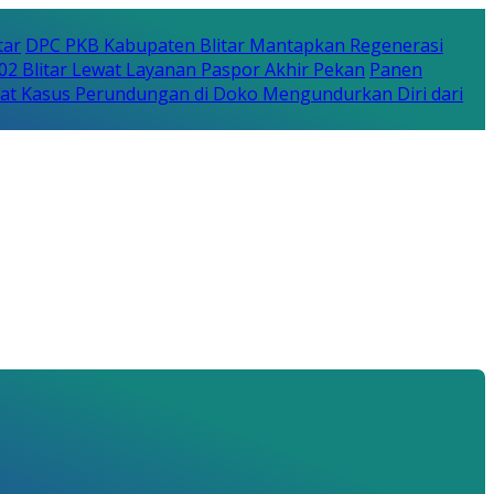
tar
DPC PKB Kabupaten Blitar Mantapkan Regenerasi
702 Blitar Lewat Layanan Paspor Akhir Pekan
Panen
bat Kasus Perundungan di Doko Mengundurkan Diri dari