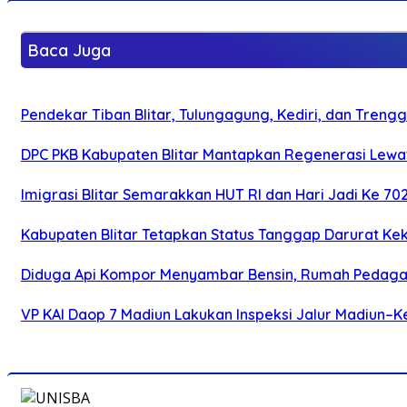
Baca Juga
Pendekar Tiban Blitar, Tulungagung, Kediri, dan Treng
DPC PKB Kabupaten Blitar Mantapkan Regenerasi Lewat
Imigrasi Blitar Semarakkan HUT RI dan Hari Jadi Ke 70
Kabupaten Blitar Tetapkan Status Tanggap Darurat Keke
Diduga Api Kompor Menyambar Bensin, Rumah Pedagan
VP KAI Daop 7 Madiun Lakukan Inspeksi Jalur Madiun–Ke