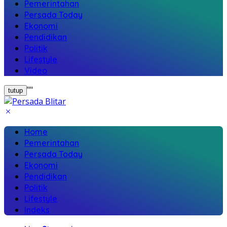
Pemerintahan
Persada Today
Ekonomi
Pendidikan
Politik
Lifestyle
Video
"
"
tutup
Home
Pemerintahan
Persada Today
Ekonomi
Pendidikan
Politik
Lifestyle
Indeks