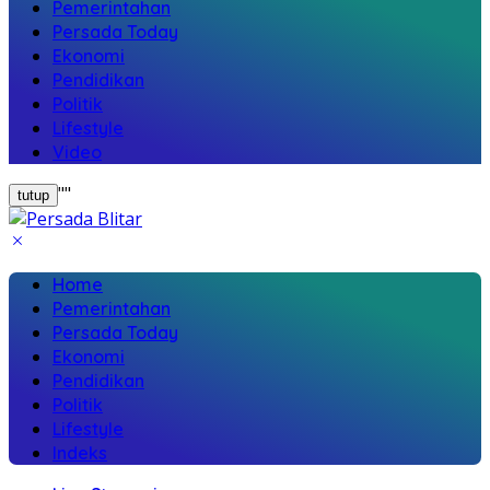
Pemerintahan
Persada Today
Ekonomi
Pendidikan
Politik
Lifestyle
Video
"
"
tutup
Home
Pemerintahan
Persada Today
Ekonomi
Pendidikan
Politik
Lifestyle
Indeks