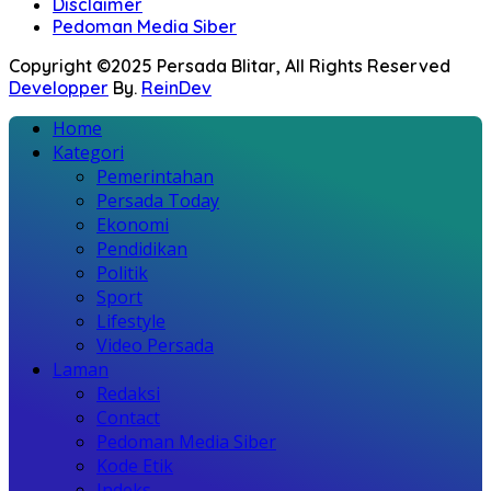
Disclaimer
Pedoman Media Siber
Copyright ©2025 Persada Blitar, All Rights Reserved
Developper
By.
ReinDev
Home
Kategori
Pemerintahan
Persada Today
Ekonomi
Pendidikan
Politik
Sport
Lifestyle
Video Persada
Laman
Redaksi
Contact
Pedoman Media Siber
Kode Etik
Indeks