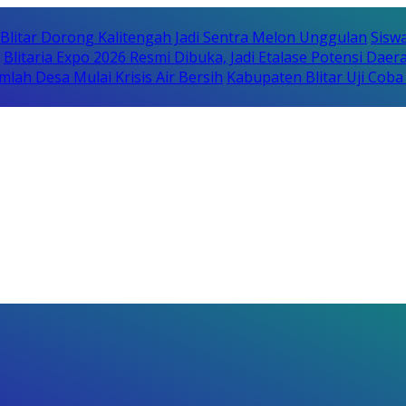
itar Dorong Kalitengah Jadi Sentra Melon Unggulan
Sisw
Blitaria Expo 2026 Resmi Dibuka, Jadi Etalase Potensi Da
lah Desa Mulai Krisis Air Bersih
Kabupaten Blitar Uji Cob