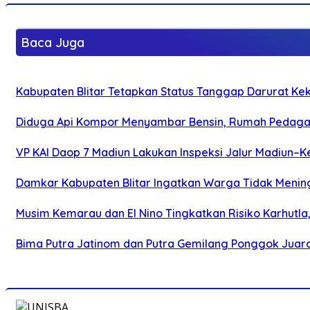
Baca Juga
Kabupaten Blitar Tetapkan Status Tanggap Darurat Keke
Diduga Api Kompor Menyambar Bensin, Rumah Pedagan
VP KAI Daop 7 Madiun Lakukan Inspeksi Jalur Madiun–Ke
Damkar Kabupaten Blitar Ingatkan Warga Tidak Menin
Musim Kemarau dan El Nino Tingkatkan Risiko Karhutla
Bima Putra Jatinom dan Putra Gemilang Ponggok Juarai 