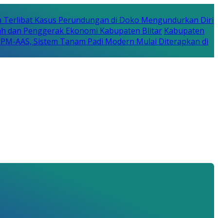
a Terlibat Kasus Perundungan di Doko Mengundurkan Diri
erah dan Penggerak Ekonomi Kabupaten Blitar
Kabupaten
a PM-AAS, Sistem Tanam Padi Modern Mulai Diterapkan di