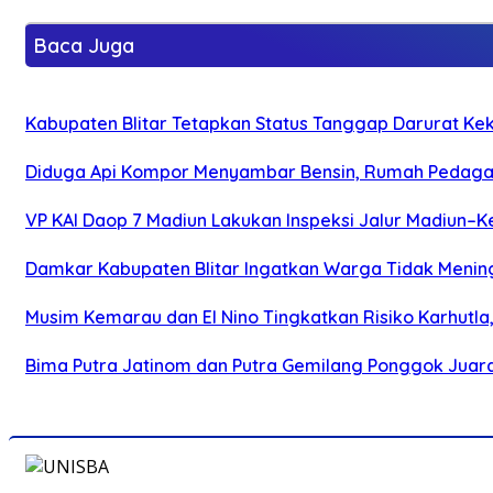
Baca Juga
Kabupaten Blitar Tetapkan Status Tanggap Darurat Keke
Diduga Api Kompor Menyambar Bensin, Rumah Pedagan
VP KAI Daop 7 Madiun Lakukan Inspeksi Jalur Madiun–Ke
Damkar Kabupaten Blitar Ingatkan Warga Tidak Menin
Musim Kemarau dan El Nino Tingkatkan Risiko Karhutla
Bima Putra Jatinom dan Putra Gemilang Ponggok Juarai 