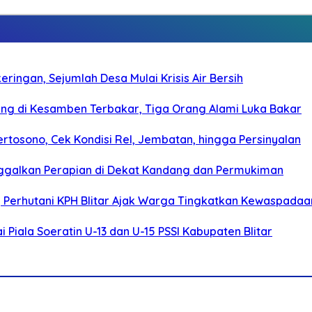
ringan, Sejumlah Desa Mulai Krisis Air Bersih
g di Kesamben Terbakar, Tiga Orang Alami Luka Bakar
rtosono, Cek Kondisi Rel, Jembatan, hingga Persinyalan
ggalkan Perapian di Dekat Kandang dan Permukiman
, Perhutani KPH Blitar Ajak Warga Tingkatkan Kewaspadaa
Piala Soeratin U-13 dan U-15 PSSI Kabupaten Blitar