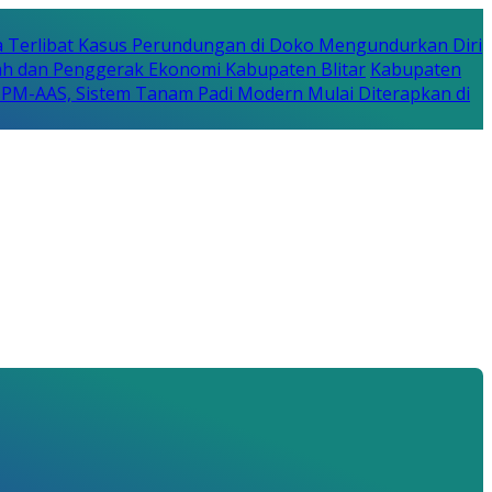
a Terlibat Kasus Perundungan di Doko Mengundurkan Diri
erah dan Penggerak Ekonomi Kabupaten Blitar
Kabupaten
a PM-AAS, Sistem Tanam Padi Modern Mulai Diterapkan di