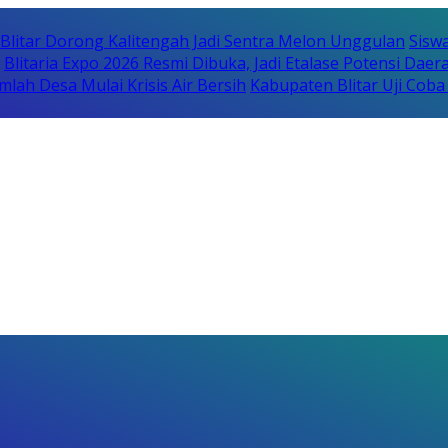
itar Dorong Kalitengah Jadi Sentra Melon Unggulan
Sisw
Blitaria Expo 2026 Resmi Dibuka, Jadi Etalase Potensi Da
lah Desa Mulai Krisis Air Bersih
Kabupaten Blitar Uji Cob