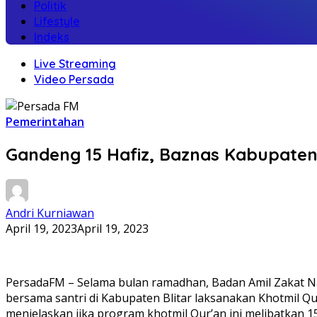
Politik
Lifestyle
Indeks
Live Streaming
Video Persada
Pemerintahan
Gandeng 15 Hafiz, Baznas Kabupaten
Andri Kurniawan
April 19, 2023
April 19, 2023
PersadaFM – Selama bulan ramadhan, Badan Amil Zakat Nas
bersama santri di Kabupaten Blitar laksanakan Khotmil Q
menjelaskan jika program khotmil Qur’an ini melibatkan 15 