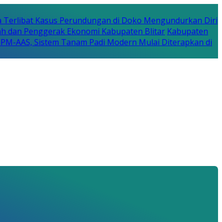
a Terlibat Kasus Perundungan di Doko Mengundurkan Diri
erah dan Penggerak Ekonomi Kabupaten Blitar
Kabupaten
a PM-AAS, Sistem Tanam Padi Modern Mulai Diterapkan di