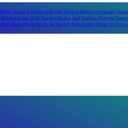
itar Dorong Kalitengah Jadi Sentra Melon Unggulan
Sisw
Blitaria Expo 2026 Resmi Dibuka, Jadi Etalase Potensi Da
lah Desa Mulai Krisis Air Bersih
Kabupaten Blitar Uji Cob