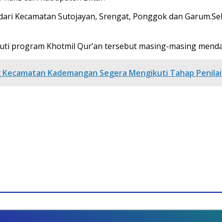
dari Kecamatan Sutojayan, Srengat, Ponggok dan Garum.Sela
uti program Khotmil Qur’an tersebut masing-masing mendapa
g Kecamatan Kademangan Segera Mengikuti Tahap Penila