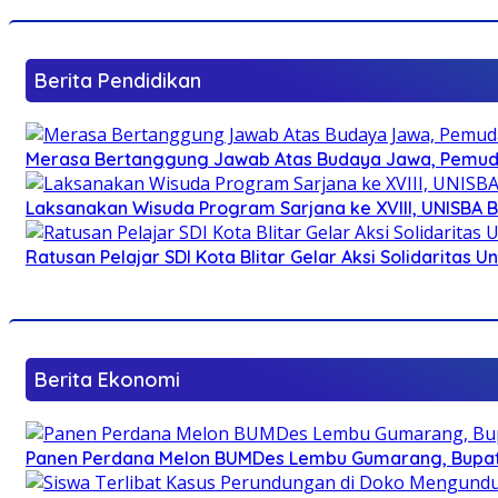
Berita Pendidikan
Merasa Bertanggung Jawab Atas Budaya Jawa, Pemuda 
Laksanakan Wisuda Program Sarjana ke XVIII, UNISBA B
Ratusan Pelajar SDI Kota Blitar Gelar Aksi Solidaritas U
Berita Ekonomi
Panen Perdana Melon BUMDes Lembu Gumarang, Bupati 