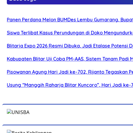
Panen Perdana Melon BUMDes Lembu Gumarang, Bupati 
Siswa Terlibat Kasus Perundungan di Doko Mengundurka
Blitaria Expo 2026 Resmi Dibuka, Jadi Etalase Potens
Kabupaten Blitar Uji Coba PM-AAS, Sistem Tanam Padi
Pisowanan Agung Hari Jadi ke-702, Rijanto Tegaskan
Usung “Manggih Raharja Blitar Kuncoro”, Hari Jadi ke