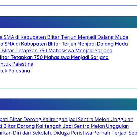
SMA di Kabupaten Blitar Terjun Menjadi Dalang Muda
litar Tetapkan 750 Mahasiswa Menjadi Sarjana
ntuk Palestina
Blitar Dorong Kalitengah Jadi Sentra Melon Unggulan