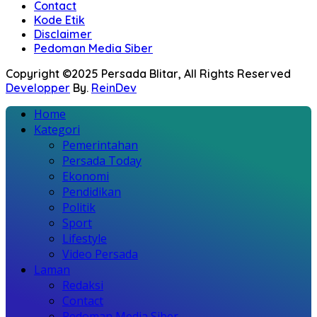
Contact
Kode Etik
Disclaimer
Pedoman Media Siber
Copyright ©2025 Persada Blitar, All Rights Reserved
Developper
By.
ReinDev
Home
Kategori
Pemerintahan
Persada Today
Ekonomi
Pendidikan
Politik
Sport
Lifestyle
Video Persada
Laman
Redaksi
Contact
Pedoman Media Siber