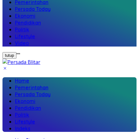
Pemerintahan
Persada Today
Ekonomi
Pendidikan
Politik
Lifestyle
Video
"
"
tutup
Home
Pemerintahan
Persada Today
Ekonomi
Pendidikan
Politik
Lifestyle
Indeks