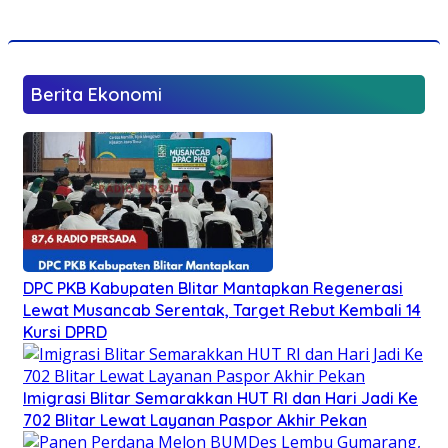
Berita Ekonomi
DPC PKB Kabupaten Blitar Mantapkan Regenerasi
Lewat Musancab Serentak, Target Rebut Kembali 14
Kursi DPRD
Imigrasi Blitar Semarakkan HUT RI dan Hari Jadi Ke
702 Blitar Lewat Layanan Paspor Akhir Pekan