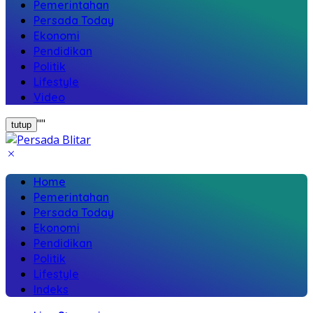
Pemerintahan
Persada Today
Ekonomi
Pendidikan
Politik
Lifestyle
Video
"
"
tutup
Home
Pemerintahan
Persada Today
Ekonomi
Pendidikan
Politik
Lifestyle
Indeks