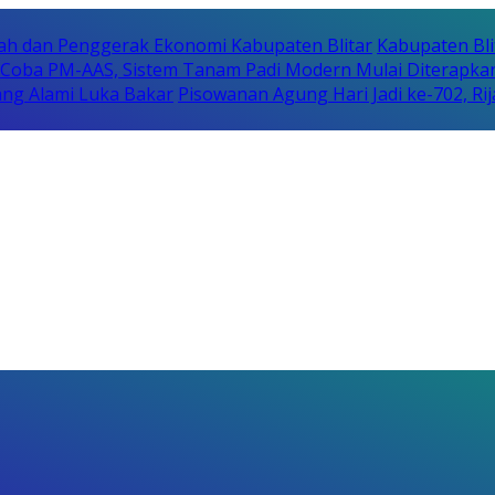
erah dan Penggerak Ekonomi Kabupaten Blitar
Kabupaten Bli
i Coba PM-AAS, Sistem Tanam Padi Modern Mulai Diterapka
ng Alami Luka Bakar
Pisowanan Agung Hari Jadi ke-702, 