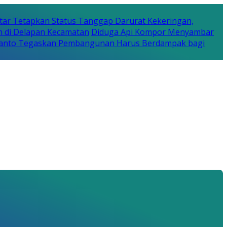
tar Tetapkan Status Tanggap Darurat Kekeringan,
n di Delapan Kecamatan
Diduga Api Kompor Menyambar
Rijanto Tegaskan Pembangunan Harus Berdampak bagi