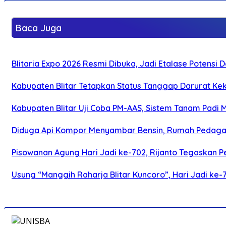
Baca Juga
Blitaria Expo 2026 Resmi Dibuka, Jadi Etalase Potens
Kabupaten Blitar Tetapkan Status Tanggap Darurat Keke
Kabupaten Blitar Uji Coba PM-AAS, Sistem Tanam Padi
Diduga Api Kompor Menyambar Bensin, Rumah Pedagan
Pisowanan Agung Hari Jadi ke-702, Rijanto Tegaskan
Usung “Manggih Raharja Blitar Kuncoro”, Hari Jadi ke