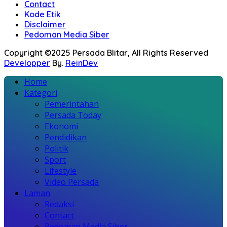
Contact
Kode Etik
Disclaimer
Pedoman Media Siber
Copyright ©2025 Persada Blitar, All Rights Reserved
Developper
By.
ReinDev
Home
Kategori
Pemerintahan
Persada Today
Ekonomi
Pendidikan
Politik
Sport
Lifestyle
Video Persada
Laman
Redaksi
Contact
Pedoman Media Siber