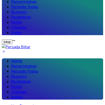
Pemerintahan
Persada Today
Ekonomi
Pendidikan
Politik
Lifestyle
Video
"
"
tutup
Home
Pemerintahan
Persada Today
Ekonomi
Pendidikan
Politik
Lifestyle
Indeks