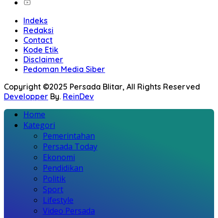
Indeks
Redaksi
Contact
Kode Etik
Disclaimer
Pedoman Media Siber
Copyright ©2025 Persada Blitar, All Rights Reserved
Developper
By.
ReinDev
Home
Kategori
Pemerintahan
Persada Today
Ekonomi
Pendidikan
Politik
Sport
Lifestyle
Video Persada