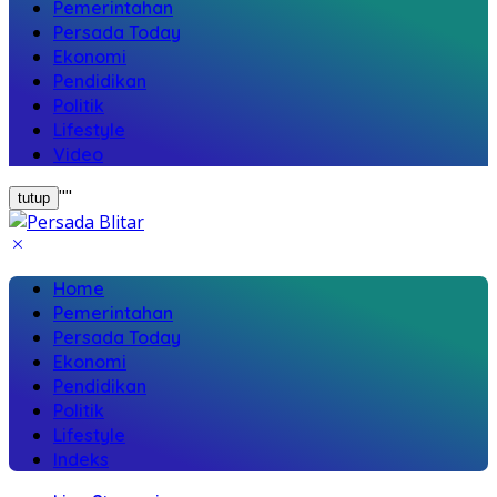
Pemerintahan
Persada Today
Ekonomi
Pendidikan
Politik
Lifestyle
Video
"
"
tutup
Home
Pemerintahan
Persada Today
Ekonomi
Pendidikan
Politik
Lifestyle
Indeks