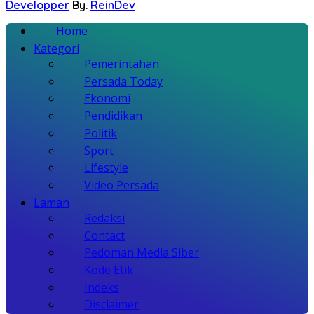
Developper
By.
ReinDev
Home
Kategori
Pemerintahan
Persada Today
Ekonomi
Pendidikan
Politik
Sport
Lifestyle
Video Persada
Laman
Redaksi
Contact
Pedoman Media Siber
Kode Etik
Indeks
Disclaimer