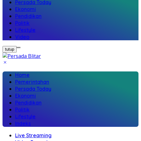
Persada Today
Ekonomi
Pendidikan
Politik
Lifestyle
Video
"
"
tutup
Home
Pemerintahan
Persada Today
Ekonomi
Pendidikan
Politik
Lifestyle
Indeks
Live Streaming