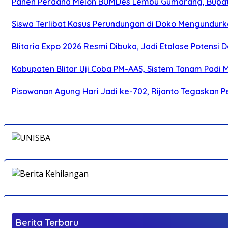
Panen Perdana Melon BUMDes Lembu Gumarang, Bupati 
Siswa Terlibat Kasus Perundungan di Doko Mengundurka
Blitaria Expo 2026 Resmi Dibuka, Jadi Etalase Potens
Kabupaten Blitar Uji Coba PM-AAS, Sistem Tanam Padi
Pisowanan Agung Hari Jadi ke-702, Rijanto Tegaskan
Berita Terbaru