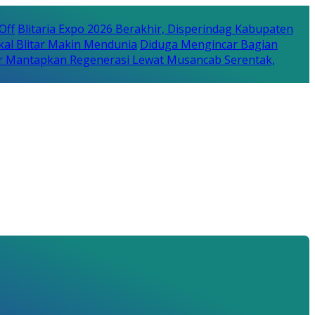
Off
Blitaria Expo 2026 Berakhir, Disperindag Kabupaten
kal Blitar Makin Mendunia
Diduga Mengincar Bagian
r Mantapkan Regenerasi Lewat Musancab Serentak,