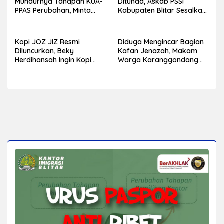
Mundurnya Tahapan KUA-
Ditunda, Askab PSSI
PPAS Perubahan, Minta
Kabupaten Blitar Sesalkan
Eksekutif Segera
Aturan Pembiayaan yang
Berakselerasi
Muncul Jelang Kick Off
Kopi JOZ JIZ Resmi
Diduga Mengincar Bagian
Diluncurkan, Beky
Kafan Jenazah, Makam
Herdihansah Ingin Kopi
Warga Karanggondang
Lokal Blitar Makin
Dibongkar, Sobekan Foto
Mendunia
Ditemukan di TKP