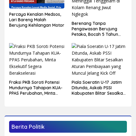
Percaya Kenalan Medsos,
Lari Bareng Malah
Berenang Tanpa
Berujung Kehilangan Motor
Pengawasan Berujung
Petaka, Bocah 5 Tahun
Meninggal Tenggelam di
Kolam Renang Jiwut
Nglegok
Fraksi PKB Soroti Potensi
Piala Soeratin U-17 Jatim
Mundurnya Tahapan KUA-
Ditunda, Askab PSSI
PPAS Perubahan, Minta
Kabupaten Blitar Sesalkan
Eksekutif Segera
Aturan Pembiayaan yang
Berakselerasi
Muncul Jelang Kick Off
Berita Politik