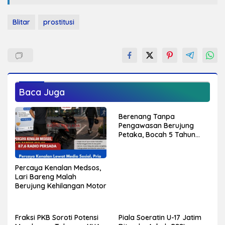
Blitar
prostitusi
Baca Juga
Berenang Tanpa
Pengawasan Berujung
Petaka, Bocah 5 Tahun
Meninggal Tenggelam di
Kolam Renang Jiwut
Nglegok
Percaya Kenalan Medsos,
Lari Bareng Malah
Berujung Kehilangan Motor
Fraksi PKB Soroti Potensi
Piala Soeratin U-17 Jatim