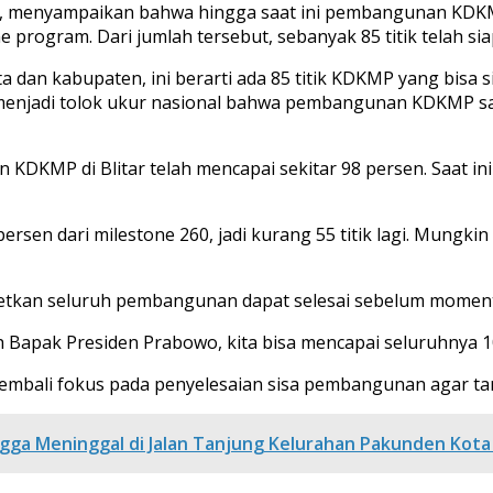
n, menyampaikan bahwa hingga saat ini pembangunan KDKMP d
ne program. Dari jumlah tersebut, sebanyak 85 titik telah si
 dan kabupaten, ini berarti ada 85 titik KDKMP yang bisa s
enjadi tolok ukur nasional bahwa pembangunan KDKMP saat in
DKMP di Blitar telah mencapai sekitar 98 persen. Saat ini
rsen dari milestone 260, jadi kurang 55 titik lagi. Mungkin 
etkan seluruh pembangunan dapat selesai sebelum momentu
eh Bapak Presiden Prabowo, kita bisa mencapai seluruhnya 
embali fokus pada penyelesaian sisa pembangunan agar targ
ga Meninggal di Jalan Tanjung Kelurahan Pakunden Kota 