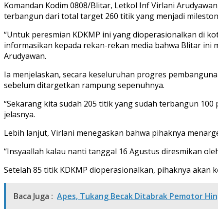
Komandan Kodim 0808/Blitar, Letkol Inf Virlani Arudyawa
terbangun dari total target 260 titik yang menjadi milesto
“Untuk peresmian KDKMP ini yang dioperasionalkan di kota
informasikan kepada rekan-rekan media bahwa Blitar ini m
Arudyawan.
Ia menjelaskan, secara keseluruhan progres pembangunan K
sebelum ditargetkan rampung sepenuhnya.
“Sekarang kita sudah 205 titik yang sudah terbangun 100 pe
jelasnya.
Lebih lanjut, Virlani menegaskan bahwa pihaknya menarg
“Insyaallah kalau nanti tanggal 16 Agustus diresmikan ol
Setelah 85 titik KDKMP dioperasionalkan, pihaknya akan k
Baca Juga :
Apes, Tukang Becak Ditabrak Pemotor Hing