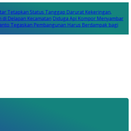
tar Tetapkan Status Tanggap Darurat Kekeringan,
n di Delapan Kecamatan
Diduga Api Kompor Menyambar
Rijanto Tegaskan Pembangunan Harus Berdampak bagi