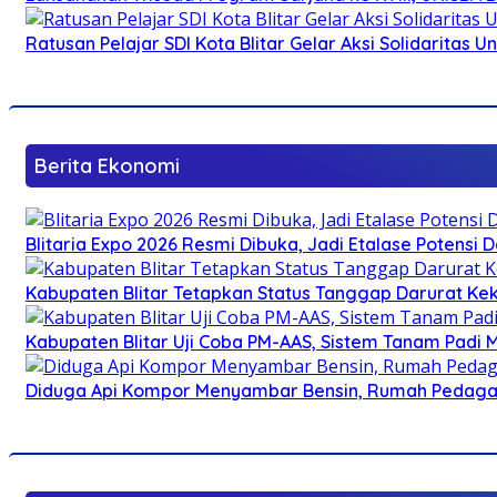
Ratusan Pelajar SDI Kota Blitar Gelar Aksi Solidaritas U
Berita Ekonomi
Blitaria Expo 2026 Resmi Dibuka, Jadi Etalase Potens
Kabupaten Blitar Tetapkan Status Tanggap Darurat Keke
Kabupaten Blitar Uji Coba PM-AAS, Sistem Tanam Padi
Diduga Api Kompor Menyambar Bensin, Rumah Pedagan