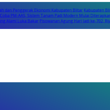
erah dan Penggerak Ekonomi Kabupaten Blitar
Kabupaten Bli
i Coba PM-AAS, Sistem Tanam Padi Modern Mulai Diterapka
ng Alami Luka Bakar
Pisowanan Agung Hari Jadi ke-702, 