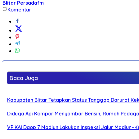
Blitar
Persadafm
Komentar
Baca Juga
Kabupaten Blitar Tetapkan Status Tanggap Darurat Keke
Diduga Api Kompor Menyambar Bensin, Rumah Pedagan
VP KAI Daop 7 Madiun Lakukan Inspeksi Jalur Madiun–Ke