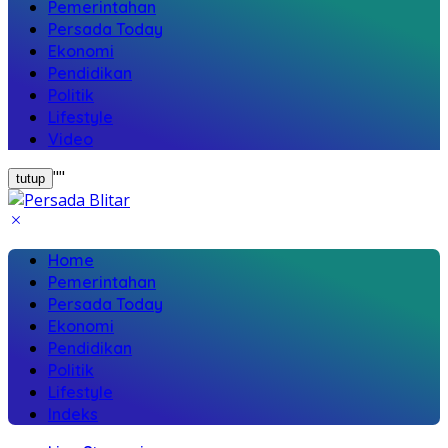
Pemerintahan
Persada Today
Ekonomi
Pendidikan
Politik
Lifestyle
Video
"
"
tutup
Home
Pemerintahan
Persada Today
Ekonomi
Pendidikan
Politik
Lifestyle
Indeks