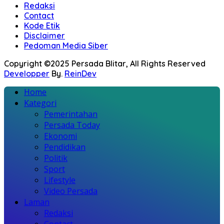
Redaksi
Contact
Kode Etik
Disclaimer
Pedoman Media Siber
Copyright ©2025 Persada Blitar, All Rights Reserved
Developper
By.
ReinDev
Home
Kategori
Pemerintahan
Persada Today
Ekonomi
Pendidikan
Politik
Sport
Lifestyle
Video Persada
Laman
Redaksi