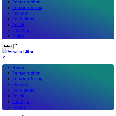
Pemerintahan
Persada Today
Ekonomi
Pendidikan
Politik
Lifestyle
Video
"
"
tutup
Home
Pemerintahan
Persada Today
Ekonomi
Pendidikan
Politik
Lifestyle
Indeks