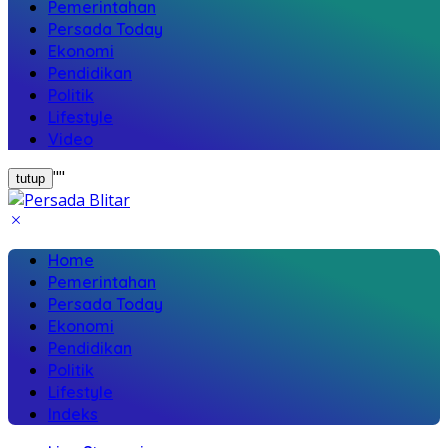
Pemerintahan
Persada Today
Ekonomi
Pendidikan
Politik
Lifestyle
Video
"
"
tutup
Home
Pemerintahan
Persada Today
Ekonomi
Pendidikan
Politik
Lifestyle
Indeks