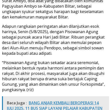
Surat Ambyo, doa adat yang dibacakan oleh komunitas
Paguyuban Ambyo se-Kabupaten Blitar, sebagai
ungkapan syukur sekaligus harapan bagi keselamatan
dan kemakmuran masyarakat Blitar.
Adapun rangkaian peringatan akan dilanjutkan esok
harinya, Senin (5/8/2025), dengan Pisowanan Agung
sebagai puncak acara Hari Jadi Blitar. Ribuan perangkat
desa dari seluruh wilayah Blitar akan memulai pepean
dari Alun-Alun menuju Pendopo, sebagai simbol sowan
kepada bupati atau adipati.
“Pisowanan Agung bukan sekadar acara seremonial,
melainkan bentuk nyata harmoni antara pemimpin dan
rakyat. Di akhir prosesi, masyarakat juga akan disuguhi
hiburan rakyat berupa drama suka bertajuk Caping
Gunung, yang akan dimainkan oleh unsur Forkopimda”,
pungkasnya. (riz)
Baca Juga :
BANG ANJAR KEMBALI BEROPERASI 14
JULI 2025, 11 BUS SIAP LAYANI PELAJAR KABUPATEN