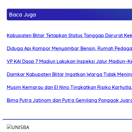
Baca Juga
Kabupaten Blitar Tetapkan Status Tanggap Darurat Keke
Diduga Api Kompor Menyambar Bensin, Rumah Pedagan
VP KAI Daop 7 Madiun Lakukan Inspeksi Jalur Madiun–Ke
Damkar Kabupaten Blitar Ingatkan Warga Tidak Menin
Musim Kemarau dan El Nino Tingkatkan Risiko Karhutla
Bima Putra Jatinom dan Putra Gemilang Ponggok Juarai 