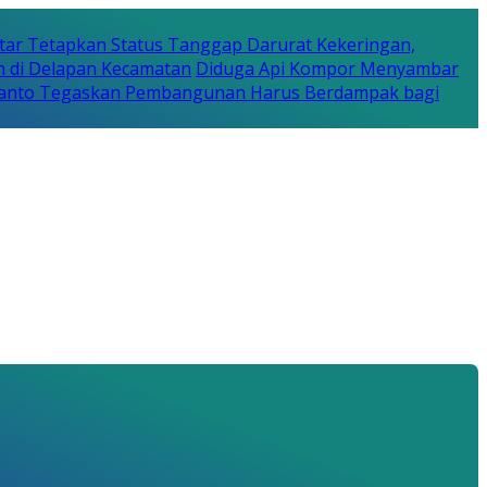
tar Tetapkan Status Tanggap Darurat Kekeringan,
n di Delapan Kecamatan
Diduga Api Kompor Menyambar
Rijanto Tegaskan Pembangunan Harus Berdampak bagi