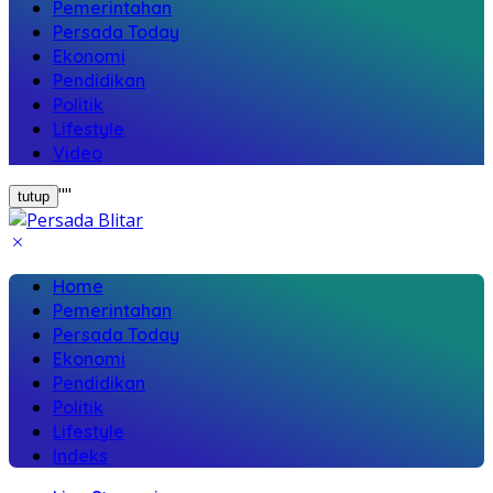
Pemerintahan
Persada Today
Ekonomi
Pendidikan
Politik
Lifestyle
Video
"
"
tutup
Home
Pemerintahan
Persada Today
Ekonomi
Pendidikan
Politik
Lifestyle
Indeks