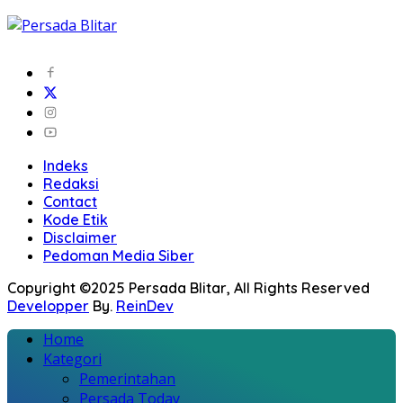
Indeks
Redaksi
Contact
Kode Etik
Disclaimer
Pedoman Media Siber
Copyright ©2025 Persada Blitar, All Rights Reserved
Developper
By.
ReinDev
Home
Kategori
Pemerintahan
Persada Today