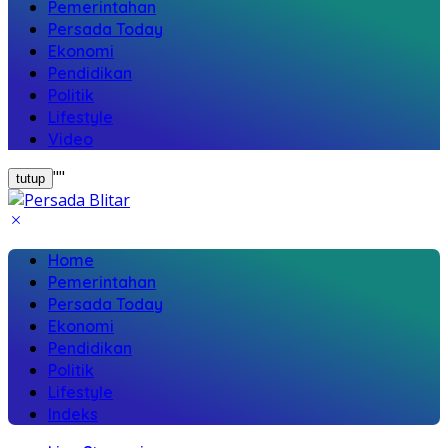
Pemerintahan
Persada Today
Ekonomi
Pendidikan
Politik
Lifestyle
Video
"
"
tutup
Home
Pemerintahan
Persada Today
Ekonomi
Pendidikan
Politik
Lifestyle
Indeks