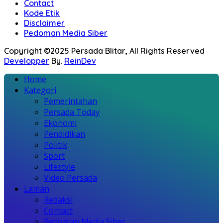
Contact
Kode Etik
Disclaimer
Pedoman Media Siber
Copyright ©2025 Persada Blitar, All Rights Reserved
Developper
By.
ReinDev
Home
Kategori
Pemerintahan
Persada Today
Ekonomi
Pendidikan
Politik
Sport
Lifestyle
Video Persada
Laman
Redaksi
Contact
Pedoman Media Siber