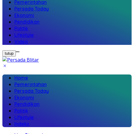
Pemerintahan
Persada Today
Ekonomi
Pendidikan
Politik
Lifestyle
Video
"
"
tutup
Home
Pemerintahan
Persada Today
Ekonomi
Pendidikan
Politik
Lifestyle
Indeks