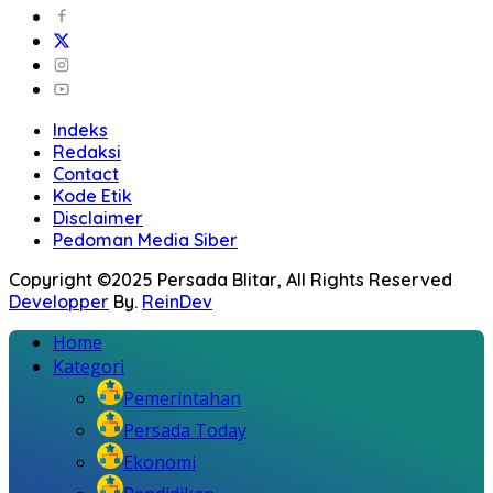
Indeks
Redaksi
Contact
Kode Etik
Disclaimer
Pedoman Media Siber
Copyright ©2025 Persada Blitar, All Rights Reserved
Developper
By.
ReinDev
Home
Kategori
Pemerintahan
Persada Today
Ekonomi