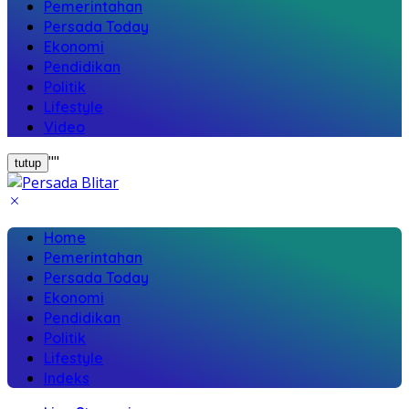
Pemerintahan
Persada Today
Ekonomi
Pendidikan
Politik
Lifestyle
Video
"
"
tutup
Home
Pemerintahan
Persada Today
Ekonomi
Pendidikan
Politik
Lifestyle
Indeks