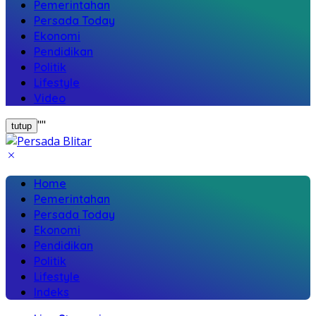
Pemerintahan
Persada Today
Ekonomi
Pendidikan
Politik
Lifestyle
Video
"
"
tutup
Home
Pemerintahan
Persada Today
Ekonomi
Pendidikan
Politik
Lifestyle
Indeks