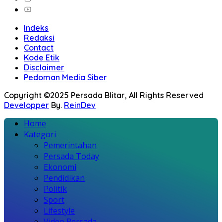
Indeks
Redaksi
Contact
Kode Etik
Disclaimer
Pedoman Media Siber
Copyright ©2025 Persada Blitar, All Rights Reserved
Developper
By.
ReinDev
Home
Kategori
Pemerintahan
Persada Today
Ekonomi
Pendidikan
Politik
Sport
Lifestyle
Video Persada