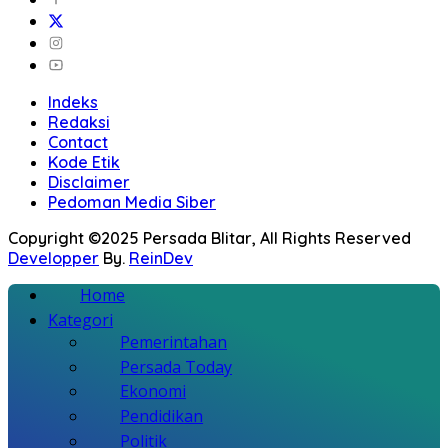
Indeks
Redaksi
Contact
Kode Etik
Disclaimer
Pedoman Media Siber
Copyright ©2025 Persada Blitar, All Rights Reserved
Developper
By.
ReinDev
Home
Kategori
Pemerintahan
Persada Today
Ekonomi
Pendidikan
Politik