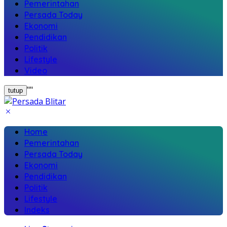
Pemerintahan
Persada Today
Ekonomi
Pendidikan
Politik
Lifestyle
Video
"
"
tutup
Home
Pemerintahan
Persada Today
Ekonomi
Pendidikan
Politik
Lifestyle
Indeks