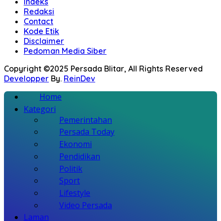
Indeks
Redaksi
Contact
Kode Etik
Disclaimer
Pedoman Media Siber
Copyright ©2025 Persada Blitar, All Rights Reserved
Developper
By.
ReinDev
Home
Kategori
Pemerintahan
Persada Today
Ekonomi
Pendidikan
Politik
Sport
Lifestyle
Video Persada
Laman