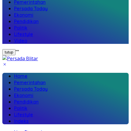
Pemerintahan
Persada Today
Ekonomi
Pendidikan
Politik
Lifestyle
Video
"
"
tutup
Home
Pemerintahan
Persada Today
Ekonomi
Pendidikan
Politik
Lifestyle
Indeks