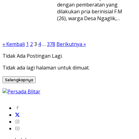
dengan pemberatan yang
dilakukan pria berinisial F.M
(26), warga Desa Ngaglik,…
Paginasi
« Kembali
1
2
3
4
…
378
Berikutnya »
pos
Tidak Ada Postingan Lagi.
Tidak ada lagi halaman untuk dimuat.
Selengkapnya