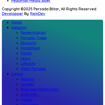
Pedoman Media Siber
Copyright ©2025 Persada Blitar, All Rights Reserved
Developper
By.
ReinDev
Home
Kategori
Pemerintahan
Persada Today
Ekonomi
Pendidikan
Politik
Sport
Lifestyle
Video Persada
Laman
Redaksi
Contact
Pedoman Media Siber
Kode Etik
Indeks
Disclaimer