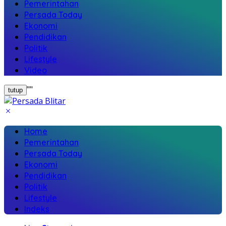
Pemerintahan
Persada Today
Ekonomi
Pendidikan
Politik
Lifestyle
Video
"
"
tutup
Home
Pemerintahan
Persada Today
Ekonomi
Pendidikan
Politik
Lifestyle
Indeks